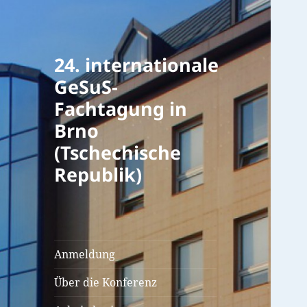
24. internationale
GeSuS-
Fachtagung in
Brno
(Tschechische
Republik)
Anmeldung
Über die Konferenz