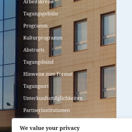
Arbeitskreise
Tagungsgebühr
Programm
Kulturprogramm
Abstracts
Tagungsband
Hinweise zum Format
Tagungsort
Unterkunftsmöglichkeiten
Partnerinstitutionen
Anfahrtsplan
We value your privacy