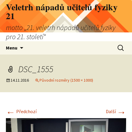
Přejít
Veletrh nápadů učitelů fyziky
k
21
obsahu
webu
motto „21. veletrh nápadů učitelů fyziky
pro 21. století“
Vyhledá
Menu
DSC_1555
14.11.2016
Původní rozměry (1500 × 1000)
←
→
Předchozí
Další