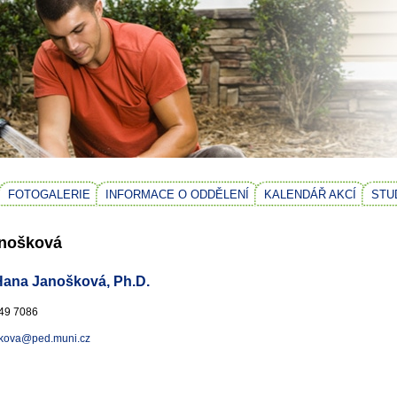
FOTOGALERIE
INFORMACE O ODDĚLENÍ
KALENDÁŘ AKCÍ
STU
nošková
Hana Janošková, Ph.D.
 49 7086
kova@ped.muni.cz