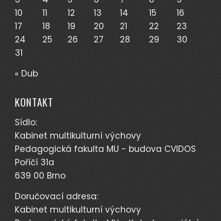
10
11
12
13
14
15
16
17
18
19
20
21
22
23
24
25
26
27
28
29
30
31
« Dub
KONTAKT
Sídlo:
Kabinet multikulturní výchovy
Pedagogická fakulta MU - budova CVIDOS
Poříčí 31a
639 00 Brno
Doručovací adresa:
Kabinet multikulturní výchovy