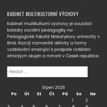
KABINET MULTIKULTURNÍ VÝCHOVY
Kabinet multikulturní výchovy je součástí
katedry sociální pedagogiky na
Pedagogické fakultě Masarykovy univerzity v
Brně. Rozvíjí rozmanité aktivity a formy
vzdělávání směřující k podpoře vzdělání
etnických skupin a minorit v České republice.
Vyhledávání
Srpen 2026
Po
Út
St
Čt
Pá
So
Ne
1
2
3
4
5
6
7
8
9