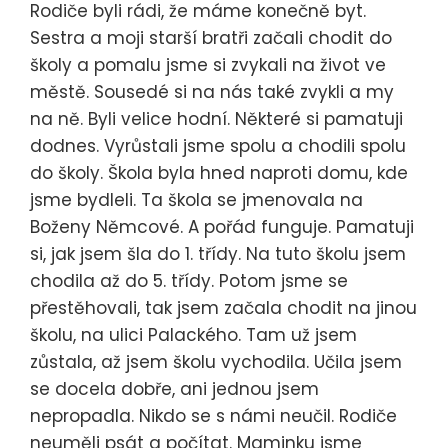
Rodiče byli rádi, že máme konečně byt.
Sestra a moji starší bratři začali chodit do
školy a pomalu jsme si zvykali na život ve
městě. Sousedé si na nás také zvykli a my
na ně. Byli velice hodní. Některé si pamatuji
dodnes. Vyrůstali jsme spolu a chodili spolu
do školy. Škola byla hned naproti domu, kde
jsme bydleli. Ta škola se jmenovala na
Boženy Němcové. A pořád funguje. Pamatuji
si, jak jsem šla do 1. třídy. Na tuto školu jsem
chodila až do 5. třídy. Potom jsme se
přestěhovali, tak jsem začala chodit na jinou
školu, na ulici Palackého. Tam už jsem
zůstala, až jsem školu vychodila. Učila jsem
se docela dobře, ani jednou jsem
nepropadla. Nikdo se s námi neučil. Rodiče
neuměli psát a počítat. Maminku jsme