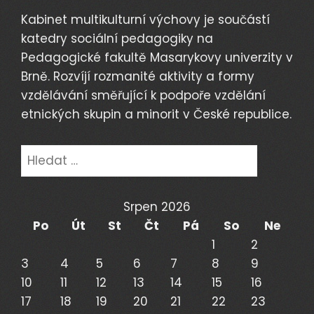
Kabinet multikulturní výchovy je součástí
katedry sociální pedagogiky na
Pedagogické fakultě Masarykovy univerzity v
Brně. Rozvíjí rozmanité aktivity a formy
vzdělávání směřující k podpoře vzdělání
etnických skupin a minorit v České republice.
Vyhledávání
Srpen 2026
Po
Út
St
Čt
Pá
So
Ne
1
2
3
4
5
6
7
8
9
10
11
12
13
14
15
16
17
18
19
20
21
22
23