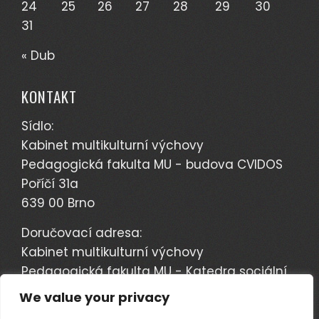
24
25
26
27
28
29
30
31
« Dub
KONTAKT
Sídlo:
Kabinet multikulturní výchovy
Pedagogická fakulta MU - budova CVIDOS
Poříčí 31a
639 00 Brno
Doručovací adresa:
Kabinet multikulturní výchovy
Pedagogická fakulta MU - Katedra sociální
pedagogiky
We value your privacy
Poříčí 7