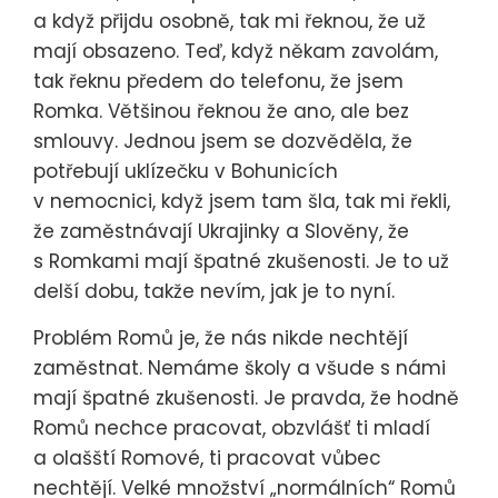
a když přijdu osobně, tak mi řeknou, že už
mají obsazeno. Teď, když někam zavolám,
tak řeknu předem do telefonu, že jsem
Romka. Většinou řeknou že ano, ale bez
smlouvy. Jednou jsem se dozvěděla, že
potřebují uklízečku v Bohunicích
v nemocnici, když jsem tam šla, tak mi řekli,
že zaměstnávají Ukrajinky a Slověny, že
s Romkami mají špatné zkušenosti. Je to už
delší dobu, takže nevím, jak je to nyní.
Problém Romů je, že nás nikde nechtějí
zaměstnat. Nemáme školy a všude s námi
mají špatné zkušenosti. Je pravda, že hodně
Romů nechce pracovat, obzvlášť ti mladí
a olašští Romové, ti pracovat vůbec
nechtějí. Velké množství „normálních“ Romů