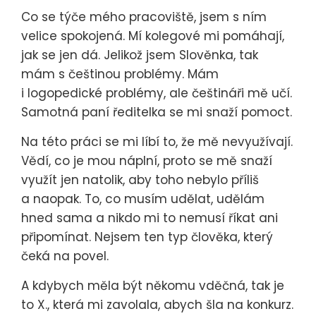
Co se týče mého pracoviště, jsem s ním
velice spokojená. Mí kolegové mi pomáhají,
jak se jen dá. Jelikož jsem Slověnka, tak
mám s češtinou problémy. Mám
i logopedické problémy, ale češtináři mě učí.
Samotná paní ředitelka se mi snaží pomoct.
Na této práci se mi líbí to, že mě nevyužívají.
Vědí, co je mou náplní, proto se mě snaží
využít jen natolik, aby toho nebylo příliš
a naopak. To, co musím udělat, udělám
hned sama a nikdo mi to nemusí říkat ani
připomínat. Nejsem ten typ člověka, který
čeká na povel.
A kdybych měla být někomu vděčná, tak je
to X., která mi zavolala, abych šla na konkurz.