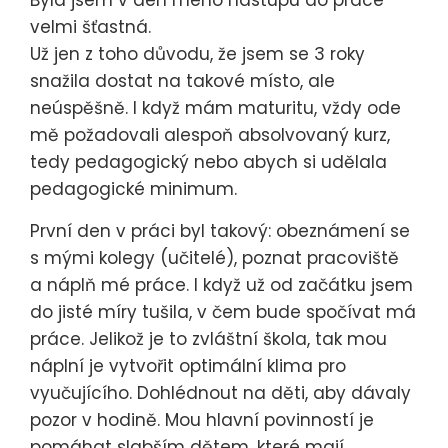
Byla jsem v den mého nástupu do práce
velmi šťastná.
Už jen z toho důvodu, že jsem se 3 roky
snažila dostat na takové místo, ale
neúspěšně. I když mám maturitu, vždy ode
mě požadovali alespoň absolvovaný kurz,
tedy pedagogický nebo abych si udělala
pedagogické minimum.
První den v práci byl takový: obeznámení se
s mými kolegy (učitelé), poznat pracoviště
a náplň mé práce. I když už od začátku jsem
do jisté míry tušila, v čem bude spočívat má
práce. Jelikož je to zvláštní škola, tak mou
náplní je vytvořit optimální klima pro
vyučujícího. Dohlédnout na děti, aby dávaly
pozor v hodině. Mou hlavní povinností je
pomáhat slabším dětem, které mají