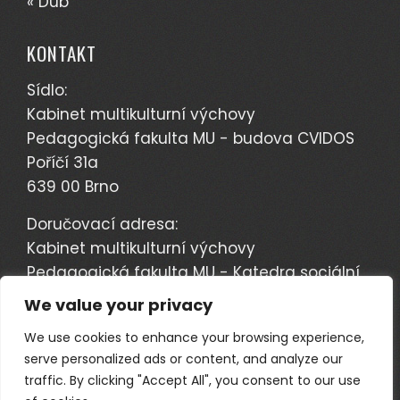
« Dub
KONTAKT
Sídlo:
Kabinet multikulturní výchovy
Pedagogická fakulta MU - budova CVIDOS
Poříčí 31a
639 00 Brno
Doručovací adresa:
Kabinet multikulturní výchovy
Pedagogická fakulta MU - Katedra sociální
pedagogiky
We value your privacy
Poříčí 7
We use cookies to enhance your browsing experience,
603 00 Brno
serve personalized ads or content, and analyze our
traffic. By clicking "Accept All", you consent to our use