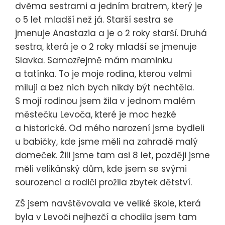
dvěma sestrami a jedním bratrem, který je
o 5 let mladší než já. Starší sestra se
jmenuje Anastazia a je o 2 roky starší. Druhá
sestra, která je o 2 roky mladší se jmenuje
Slavka. Samozřejmě mám maminku
a tatínka. To je moje rodina, kterou velmi
miluji a bez nich bych nikdy být nechtěla.
S mojí rodinou jsem žila v jednom malém
městečku Levoča, které je moc hezké
a historické. Od mého narození jsme bydleli
u babičky, kde jsme měli na zahradě malý
domeček. Žili jsme tam asi 8 let, později jsme
měli velikánský dům, kde jsem se svými
sourozenci a rodiči prožila zbytek dětství.
ZŠ jsem navštěvovala ve veliké škole, která
byla v Levoči nejhezčí a chodila jsem tam