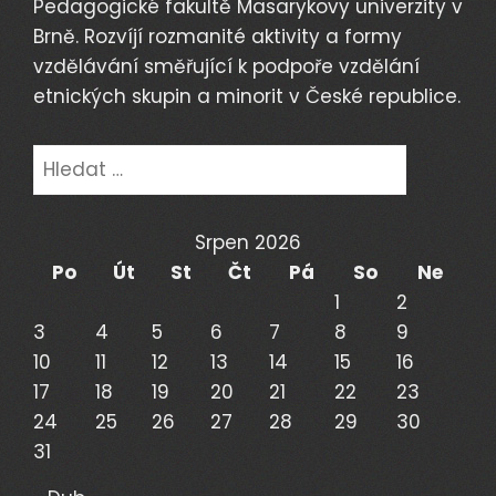
Pedagogické fakultě Masarykovy univerzity v
Brně. Rozvíjí rozmanité aktivity a formy
vzdělávání směřující k podpoře vzdělání
etnických skupin a minorit v České republice.
Vyhledávání
Srpen 2026
Po
Út
St
Čt
Pá
So
Ne
1
2
3
4
5
6
7
8
9
10
11
12
13
14
15
16
17
18
19
20
21
22
23
24
25
26
27
28
29
30
31