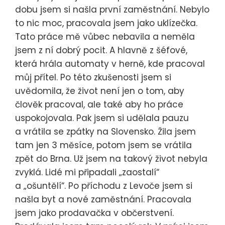
dobu jsem si našla první zaměstnání. Nebylo
to nic moc, pracovala jsem jako uklízečka.
Tato práce mě vůbec nebavila a neměla
jsem z ní dobrý pocit. A hlavně z šéfové,
která hrála automaty v herně, kde pracoval
můj přítel. Po této zkušenosti jsem si
uvědomila, že život není jen o tom, aby
člověk pracoval, ale také aby ho práce
uspokojovala. Pak jsem si udělala pauzu
a vrátila se zpátky na Slovensko. Žila jsem
tam jen 3 měsíce, potom jsem se vrátila
zpět do Brna. Už jsem na takový život nebyla
zvyklá. Lidé mi připadali „zaostalí“
a „ošuntělí“. Po příchodu z Levoče jsem si
našla byt a nové zaměstnání. Pracovala
jsem jako prodavačka v občerstvení.