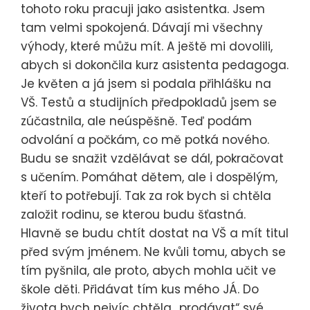
tohoto roku pracuji jako asistentka. Jsem
tam velmi spokojená. Dávají mi všechny
výhody, které můžu mít. A ještě mi dovolili,
abych si dokončila kurz asistenta pedagoga.
Je květen a já jsem si podala přihlášku na
VŠ. Testů a studijních předpokladů jsem se
zúčastnila, ale neúspěšně. Teď podám
odvolání a počkám, co mě potká nového.
Budu se snažit vzdělávat se dál, pokračovat
s učením. Pomáhat dětem, ale i dospělým,
kteří to potřebují. Tak za rok bych si chtěla
založit rodinu, se kterou budu šťastná.
Hlavně se budu chtít dostat na VŠ a mít titul
před svým jménem. Ne kvůli tomu, abych se
tím pyšnila, ale proto, abych mohla učit ve
škole děti. Přidávat tím kus mého JÁ. Do
života bych nejvíc chtěla „prodávat“ své