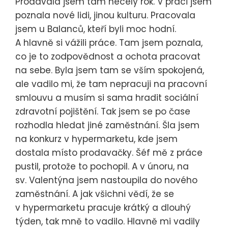
Prodávala jsem tam necelý rok. V práci jsem
poznala nové lidi, jinou kulturu. Pracovala
jsem u Balanců, kteří byli moc hodní.
A hlavně si vážili práce. Tam jsem poznala,
co je to zodpovědnost a ochota pracovat
na sebe. Byla jsem tam se vším spokojená,
ale vadilo mi, že tam nepracuji na pracovní
smlouvu a musím si sama hradit sociální
zdravotní pojištění. Tak jsem se po čase
rozhodla hledat jiné zaměstnání. Šla jsem
na konkurz v hypermarketu, kde jsem
dostala místo prodavačky. Šéf mě z práce
pustil, protože to pochopil. A v únoru, na
sv. Valentýna jsem nastoupila do nového
zaměstnání. A jak všichni vědí, že se
v hypermarketu pracuje krátký a dlouhý
týden, tak mně to vadilo. Hlavně mi vadily