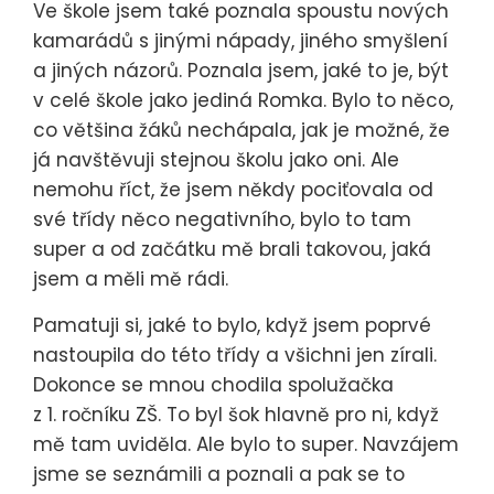
Ve škole jsem také poznala spoustu nových
kamarádů s jinými nápady, jiného smyšlení
a jiných názorů. Poznala jsem, jaké to je, být
v celé škole jako jediná Romka. Bylo to něco,
co většina žáků nechápala, jak je možné, že
já navštěvuji stejnou školu jako oni. Ale
nemohu říct, že jsem někdy pociťovala od
své třídy něco negativního, bylo to tam
super a od začátku mě brali takovou, jaká
jsem a měli mě rádi.
Pamatuji si, jaké to bylo, když jsem poprvé
nastoupila do této třídy a všichni jen zírali.
Dokonce se mnou chodila spolužačka
z 1. ročníku ZŠ. To byl šok hlavně pro ni, když
mě tam uviděla. Ale bylo to super. Navzájem
jsme se seznámili a poznali a pak se to