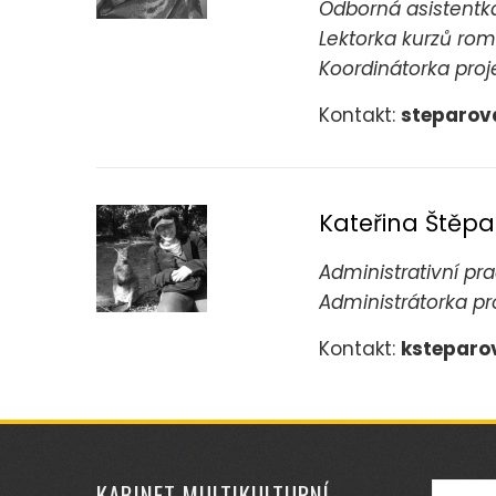
Odborná asistentk
Lektorka kurzů ro
Koordinátorka proj
Kontakt:
steparov
Kateřina Štěp
Administrativní pr
Administrátorka pr
Kontakt:
ksteparo
KABINET MULTIKULTURNÍ
Vyhled