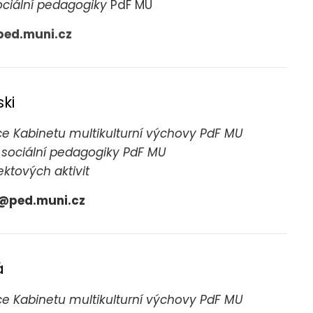
ociální pedagogiky
PdF MU
ed.muni.cz
ki
e Kabinetu multikulturní výchovy PdF MU
 sociální pedagogiky PdF MU
ektových aktivit
@ped.muni.cz
á
e Kabinetu multikulturní výchovy PdF MU