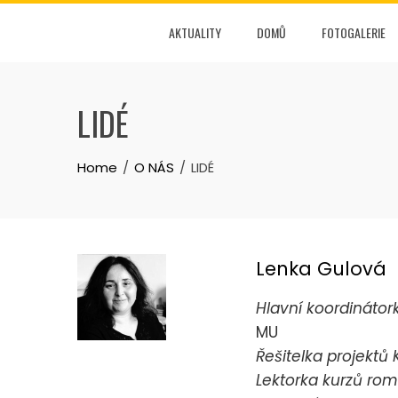
Skip
AKTUALITY
DOMŮ
FOTOGALERIE
to
content
LIDÉ
Home
O NÁS
LIDÉ
Lenka Gulová
Hlavní koordinátor
MU
Řešitelka projektů
Lektorka kurzů ro