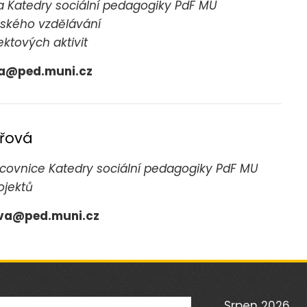
a Katedry sociální pedagogiky PdF MU
mského vzdělávání
ektových aktivit
a@ped.muni.cz
ařová
acovnice Katedry sociální pedagogiky
PdF MU
ojektů
va@ped.muni.cz
ávání
Srpen 2026