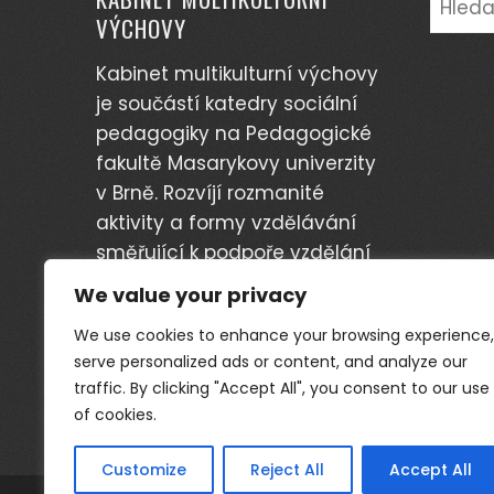
VÝCHOVY
Kabinet multikulturní výchovy
je součástí katedry sociální
pedagogiky na Pedagogické
fakultě Masarykovy univerzity
v Brně. Rozvíjí rozmanité
aktivity a formy vzdělávání
směřující k podpoře vzdělání
etnických skupin a minorit v
We value your privacy
České republice.
We use cookies to enhance your browsing experience,
serve personalized ads or content, and analyze our
traffic. By clicking "Accept All", you consent to our use
of cookies.
Customize
Reject All
Accept All