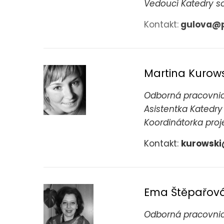
V
edoucí Katedry s
Kontakt:
gulova@p
Martina Kurows
Odborná pracovnic
Asistentka Katedry
Koordinátorka proj
Kontakt:
kurowski
Ema Štěpařov
Odborná pracovnic