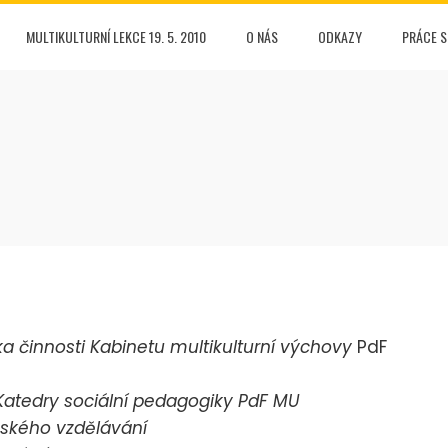
MULTIKULTURNÍ LEKCE 19. 5. 2010
O NÁS
ODKAZY
PRÁCE 
ka činnosti Kabinetu multikulturní výchovy
PdF
 Katedry sociální pedagogiky PdF MU
mského vzdělávání