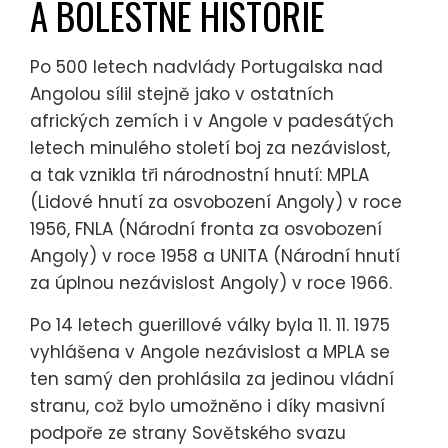
A BOLESTNÉ HISTORIE
Po 500 letech nadvlády Portugalska nad
Angolou sílil stejně jako v ostatních
afrických zemích i v Angole v padesátých
letech minulého století boj za nezávislost,
a tak vznikla tři národnostní hnutí: MPLA
(Lidové hnutí za osvobození Angoly) v roce
1956, FNLA (Národní fronta za osvobození
Angoly) v roce 1958 a UNITA (Národní hnutí
za úplnou nezávislost Angoly) v roce 1966.
Po 14 letech guerillové války byla 11. 11. 1975
vyhlášena v Angole nezávislost a MPLA se
ten samý den prohlásila za jedinou vládní
stranu, což bylo umožněno i díky masivní
podpoře ze strany Sovětského svazu