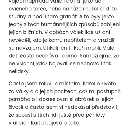
vojáci například stříleli do lidí jako do
cvičného terče, nebo naházeli několik lidí to
studny a hodili tam granát. A to byly ještě
jedny z těch humánnějších způsobů zabíjení
jejich bližních. V dobách válek lidé už ani
nevěděli, kdo je komu nepřítelem a vraždili
se navzájem. Utíkali jen ti, kteří mohli. Malé
děti často nechávali doma. Samozřejmě, že
ne všichni, kdož bojovali se nechovali tak
nelidsky.
Často jsem mluvil s místními lidmi o životě
za války a o jejich pocitech, což mi postupně
pomáhalo i dokreslovat si obrázek o jejich
životě a často jsem si nedokázal představit,
že spousta těch lidí ještě před pár lety
v ulicích Kuita bojovalo také.