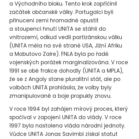
a Východního bloku. Tento krok zapříčinil
začátek občanské války. Portugalci byli
přinuceni zemi hromadně opustit
a stoupenci hnutí UNITA se stáhli do
vnitrozemí, odkud vedli partizánskou válku
(UNITA měla na své straně USA, Jižní Afriku
a Mobutovo Zaire). FNLA byla po řadě
vojenských porážek marginalizována. V roce
1991 se obě frakce dohodly (UNITA a MPLA),
že se z Angoly stane pluralitní stát, ale po
volbách UNITA prohlásila, že volby byly
zmanipulované a boje propukly znovu.
V roce 1994 byl zahájen mírový proces, který
spočíval v zapojení UNITA do vlády. V roce
1997 byla nastolena vláda národní jednoty.
Vůdce UNITA Jonas Savimbi získal statut