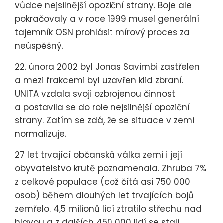
vůdce nejsilnější opoziční strany. Boje ale
pokračovaly a v roce 1999 musel generální
tajemník OSN prohlásit mírový proces za
neúspěšný.
22. února 2002 byl Jonas Savimbi zastřelen
a mezi frakcemi byl uzavřen klid zbraní.
UNITA vzdala svoji ozbrojenou činnost
a postavila se do role nejsilnější opoziční
strany. Zatím se zdá, že se situace v zemi
normalizuje.
27 let trvající občanská válka zemi i její
obyvatelstvo krutě poznamenala. Zhruba 7%
z celkové populace (což čítá asi 750 000
osob) během dlouhých let trvajících bojů
zemřelo. 4,5 milionů lidí ztratilo střechu nad
hlavou a z dalších 450 000 lidí se stali