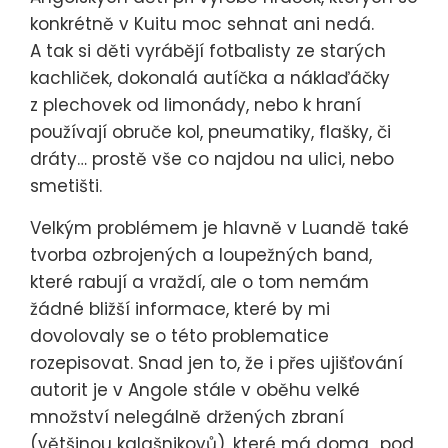
konkrétně v Kuitu moc sehnat ani nedá.
A tak si děti vyrábějí fotbalisty ze starých
kachliček, dokonalá autíčka a náklaďáčky
z plechovek od limonády, nebo k hraní
používají obruče kol, pneumatiky, flašky, či
dráty… prostě vše co najdou na ulici, nebo
smetišti.
Velkým problémem je hlavně v Luandě také
tvorba ozbrojených a loupežných band,
které rabují a vraždí, ale o tom nemám
žádné bližší informace, které by mi
dovolovaly se o této problematice
rozepisovat. Snad jen to, že i přes ujišťování
autorit je v Angole stále v oběhu velké
množství nelegálně držených zbraní
(většinou kalašnikovů), které má doma „pod