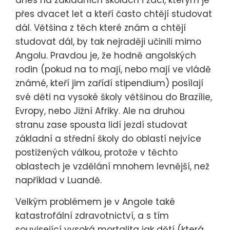
dnes na základních školách i žáci, kterým je
přes dvacet let a kteří často chtějí studovat
dál. Většina z těch které znám a chtějí
studovat dál, by tak nejraději učinili mimo
Angolu. Pravdou je, že hodně angolských
rodin (pokud na to mají, nebo mají ve vládě
známé, kteří jim zařídí stipendium) posílají
své děti na vysoké školy většinou do Brazílie,
Evropy, nebo Jižní Afriky. Ale na druhou
stranu zase spousta lidí jezdí studovat
základní a střední školy do oblastí nejvíce
postižených válkou, protože v těchto
oblastech je vzdělání mnohem levnější, než
například v Luandě.
Velkým problémem je v Angole také
katastrofální zdravotnictví, a s tím
související vysoká mortalita jak dětí (která