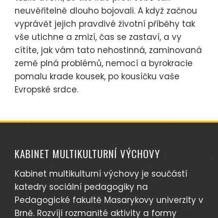
neuvěřitelně dlouho bojovali. A když začnou
vyprávět jejich pravdivé životní příběhy tak
vše utichne a zmizí, čas se zastaví, a vy
cítíte, jak vám tato nehostinná, zaminovaná
země plná problémů, nemocí a byrokracie
pomalu krade kousek, po kousíčku vaše
Evropské srdce.
KABINET MULTIKULTURNÍ VÝCHOVY
Kabinet multikulturní výchovy je součástí
katedry sociální pedagogiky na
Pedagogické fakultě Masarykovy univerzity v
Brně. Rozvíjí rozmanité aktivity a formy