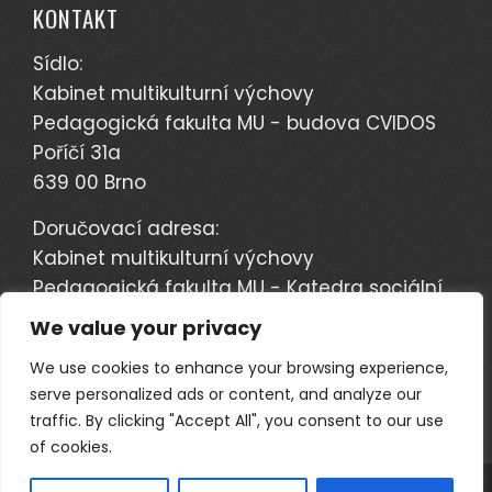
KONTAKT
Sídlo:
Kabinet multikulturní výchovy
Pedagogická fakulta MU - budova CVIDOS
Poříčí 31a
639 00 Brno
Doručovací adresa:
Kabinet multikulturní výchovy
Pedagogická fakulta MU - Katedra sociální
pedagogiky
We value your privacy
Poříčí 7
We use cookies to enhance your browsing experience,
603 00 Brno
serve personalized ads or content, and analyze our
traffic. By clicking "Accept All", you consent to our use
of cookies.