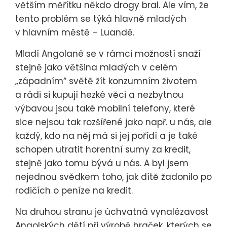
větším měřítku někdo drogy bral. Ale vím, že
tento problém se týká hlavně mladých
v hlavním městě – Luandě.
Mladí Angolané se v rámci možností snaží
stejně jako většina mladých v celém
„západním“ světě žít konzumním životem
a rádi si kupují hezké věci a nezbytnou
výbavou jsou také mobilní telefony, které
sice nejsou tak rozšířené jako např. u nás, ale
každý, kdo na něj má si jej pořídí a je také
schopen utratit horentní sumy za kredit,
stejně jako tomu bývá u nás. A byl jsem
nejednou svědkem toho, jak dítě žadonilo po
rodičích o peníze na kredit.
Na druhou stranu je úchvatná vynalézavost
Angolských dětí při výrobě hraček, kterých se