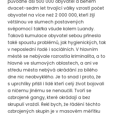
původně asi 500 000 obyvatel a během
dvacet-sedm let trvající války vzrostl počet
obyvatel na více než 2 000 000, kteří žijí
většinou ve slumech postavených
svépomocí takřka všude kolem Luandy.
Taková kumulace obyvatel sebou přinesla
také spoustu problémů, jak hygienických, tak
v neposlední řadě i sociálních. V hlavním
městě se nebývale rozrostla kriminalita, a to
hlavně ve slumových oblastech, a ani ve
středu města nebývá okrádání za bílého
dne nic neobvyklého. Je to snad i proto, že
s uprchlíky přišli i lidé kteří celý život bojovali
a ničemu jinému se nenaučili. Tvoří se
ozbrojené gangy, které okrádají a bez
skrupulí vraždí. Řekl bych, že řádění těchto
ozbrojených skupin je v masovém měřítku