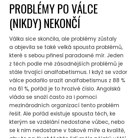
PROBLÉMY PO VÁLCE
(NIKDY) NEKONČÍ
Válka sice skončila, ale problémy zůstaly
a objevila se také velká spousta problémů,
které s sebou přinesl paradoxně mír. Jeden
z těch podle mě zásadnějších problémů je
stále trvající analfabetismus. I když se vzdor
válce podařilo srazit analfabetismus z 88 %
na 61 %, pořád je to hrozivé číslo. Angolská
vláda se snaží často za i pomoci
mezinárodních organizací tento problém
řešit. Ale pořád existuje spousta těch, ke
kterým se vzdělání nedostane vůbec, nebo
se k nim nedostane v takové míře a kvalitě,