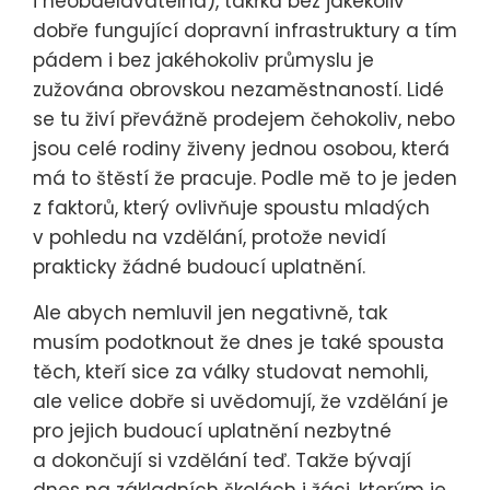
i neobdělávatelná), takřka bez jakékoliv
dobře fungující dopravní infrastruktury a tím
pádem i bez jakéhokoliv průmyslu je
zužována obrovskou nezaměstnaností. Lidé
se tu živí převážně prodejem čehokoliv, nebo
jsou celé rodiny živeny jednou osobou, která
má to štěstí že pracuje. Podle mě to je jeden
z faktorů, který ovlivňuje spoustu mladých
v pohledu na vzdělání, protože nevidí
prakticky žádné budoucí uplatnění.
Ale abych nemluvil jen negativně, tak
musím podotknout že dnes je také spousta
těch, kteří sice za války studovat nemohli,
ale velice dobře si uvědomují, že vzdělání je
pro jejich budoucí uplatnění nezbytné
a dokončují si vzdělání teď. Takže bývají