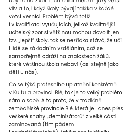
aby to na život těchto lidí mělo nějaký větší
vliv a to, i když školy bývají takřka v každé
větší vesnici. Problém bývá totiž
i v kvalifikaci vyučujících, jelikož kvalitnější
učitelský zbor si většinou mohou dovolit jen
tzv. „lepší“ školy, tak se nezřídka stává, že učí
i lidé se základním vzděláním, což se
samozřejmě odráží na znalostech žáků,
které většinou škola nebaví (asi stejně jako
děti u nás).
Co se týká profesního uplatnění konkrétně
v Kuitu a provincii Bié, tak je to velký problém
sám o sobě. A to proto, že v tradičně
zemědělské provincie Bié, která je i dnes přes
veškeré snahy „deminizátorů“ z velké části
zaminovaná (tím pádem