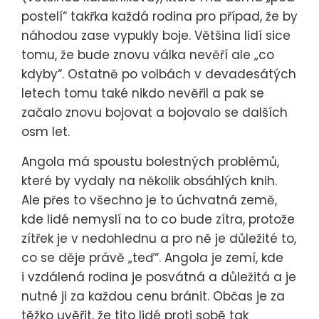
postelí“ takřka každá rodina pro případ, že by
náhodou zase vypukly boje. Většina lidí sice
tomu, že bude znovu válka nevěří ale „co
kdyby“. Ostatně po volbách v devadesátých
letech tomu také nikdo nevěřil a pak se
začalo znovu bojovat a bojovalo se dalších
osm let.
Angola má spoustu bolestných problémů,
které by vydaly na několik obsáhlých knih.
Ale přes to všechno je to úchvatná země,
kde lidé nemyslí na to co bude zítra, protože
zítřek je v nedohlednu a pro ně je důležité to,
co se děje právě „teď“. Angola je zemí, kde
i vzdálená rodina je posvátná a důležitá a je
nutné ji za každou cenu bránit. Občas je za
těžko uvěřit, že tito lidé proti sobě tak