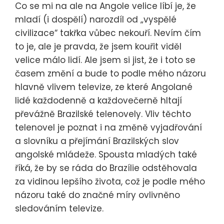
Co se mi na ale na Angole velice líbí je, že
mladí (i dospělí) narozdíl od „vyspělé
civilizace“ takřka vůbec nekouří. Nevím čím
to je, ale je pravda, že jsem kouřit viděl
velice málo lidí. Ale jsem si jist, že i toto se
časem změní a bude to podle mého názoru
hlavně vlivem televize, ze které Angolané
lidé každodenně a každovečerně hltají
převážně Brazilské telenovely. Vliv těchto
telenovel je poznat i na změně vyjadřování
a slovníku a přejímání Brazilských slov
angolské mládeže. Spousta mladých také
říká, že by se ráda do Brazílie odstěhovala
za vidinou lepšího života, což je podle mého
názoru také do značné míry ovlivněno
sledováním televize.