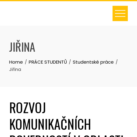
Skip
to
content
JIŘINA
Home
PRÁCE STUDENTŮ
Studentské práce
Jiřina
ROZVOJ
KOMUNIKAČNÍCH