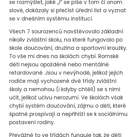
se rozmýšlet, jaké „i“ se píše v tom či onom
slově, dokázaly si přečíst úřední list a vyznat
se v dnešním systému institucí.
Všech 7 sourozenců navštěvovalo základní
nikoliv zvláštní školu, na které fungovalo po
škole doučování, družina a sportovní kroužky.
To vše mi dnes na školách chybí. Romské
děti nejsou opožděné nebo mentálně
retardované. Jsou v nevýhodě, jelikož jejich
rodiče mají vychozené dvě třídy zvláštní
školy a nemohou (i kdyby chtěli) se s nimi
učit, jelikož učivu nerozumí. Ve školách však
chybí systém doučování, zájmu o děti, které
špatně prospívají a nepřihlíží se k sociálnímu
postavení rodiny.
Převážně to ve třídách funguje tak, že děti