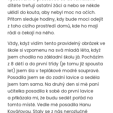
dítěte trefují ostatní žáci a nebo se někde
uklidí do kouta, aby nebyl moc na očích.
Přitom sleduje hodiny, kdy bude moci odejít
z toho cizího prostředí domů, kde ho mají
rádi a čekají na něho.
Vždy, když vidím tento pravidelný obrázek ve
škole si vzpomenu na svá mladá léta, když
jsem chodila na základní školu já. Pocházím
z 8 dětí a do první třídy (je tomu již spousta
let) jsem šla v teplákové modré soupravě.
Posadila jsem se do zadní lavice a seděla
jsem tam sama. Na druhý den si mě paní
učitelka posadila k sobě do první lavice
a přikázala mi, že budu sedět pořád na
tomto místě. Vedle mě posadila Hanu
Kovářovou. Staly se z nás nerozlučné