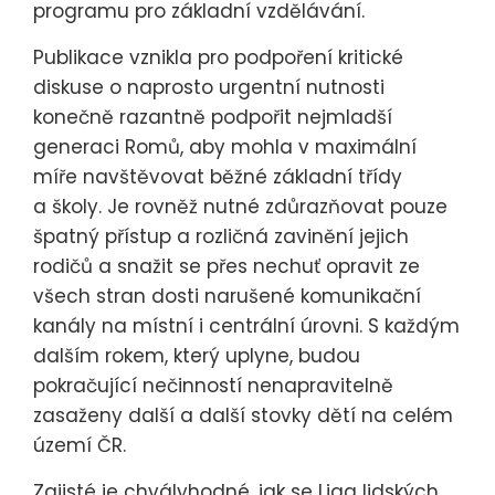
programu pro základní vzdělávání.
Publikace vznikla pro podpoření kritické
diskuse o naprosto urgentní nutnosti
konečně razantně podpořit nejmladší
generaci Romů, aby mohla v maximální
míře navštěvovat běžné základní třídy
a školy. Je rovněž nutné zdůrazňovat pouze
špatný přístup a rozličná zavinění jejich
rodičů a snažit se přes nechuť opravit ze
všech stran dosti narušené komunikační
kanály na místní i centrální úrovni. S každým
dalším rokem, který uplyne, budou
pokračující nečinností nenapravitelně
zasaženy další a další stovky dětí na celém
území ČR.
Zajisté je chvályhodné, jak se Liga lidských