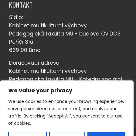
KONTAKT
Sídlo:
Kabinet multikulturní výchovy
Pedagogická fakulta MU - budova CVIDOS
Poříčí 31a
639 00 Brno
Doručovací adresa:
Kabinet multikulturní výchovy
Pedagogická fakulta MU - Katedra sociální
pedagogiky
We value your privacy
Poříčí 7
We use cookies to enhance your browsing experience,
603 00 Brno
serve personalized ads or content, and analyze our
traffic. By clicking "Accept All", you consent to our use
of cookies.