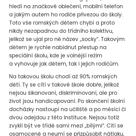
hledí na značkové oblečení, mobilní telefon
a jakým autem ho rodiče přivezou do školy.
Toto vše romských dětem chybí a proto
nikdy nezapadnou do třídního kolektivu,
jelikož se ujal pro ně název „socky“. Takovým
dětem je rychle nabídnut přestup na
speciální školu, kde je volnější režim
a vyhovuje jak dětem, tak i jejich rodičům.
Na takovou školu chodí až 90% romských
dětí. Ty se cítí v takové škole dobře, jelikož
nejsou šikanovaní, diskriminovaní, ale pro
život jsou handicapovaní. Po skončení školní
docházky nastoupí na učiliště a po měsíci či
dvou odejdou z této instituce. Nejsou totiž
zvyklí být ve třídě sami mezi „bílými“. Cítí se
osamoceně a neumí se přizpůsobit nátlaku,