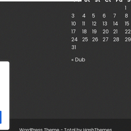
1
3
4
5
6
7
8
10
11
12
13
14
15
17
18
19
20
21
22
24
25
26
27
28
29
31
« Dub
WordPress Theme - Total
by HashThemes