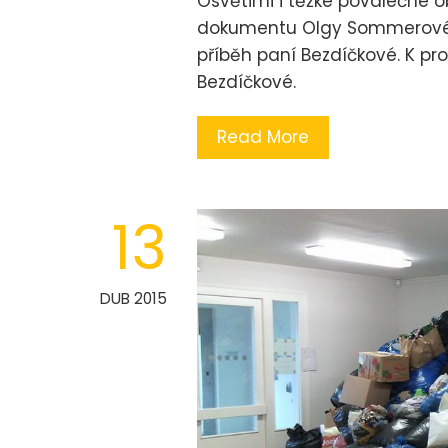
Osvětimi i těžké poválečné 
dokumentu Olgy Sommerové „H
příběh paní Bezdíčkové. K pro
Bezdíčkové.
Read More
13
DUB 2015