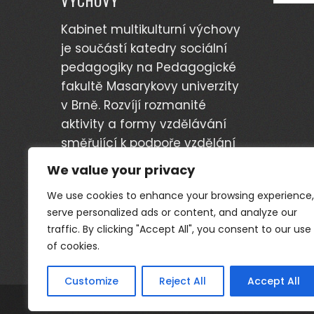
VÝCHOVY
Kabinet multikulturní výchovy
je součástí katedry sociální
pedagogiky na Pedagogické
fakultě Masarykovy univerzity
v Brně. Rozvíjí rozmanité
aktivity a formy vzdělávání
směřující k podpoře vzdělání
etnických skupin a minorit v
We value your privacy
České republice.
We use cookies to enhance your browsing experience,
serve personalized ads or content, and analyze our
traffic. By clicking "Accept All", you consent to our use
of cookies.
Customize
Reject All
Accept All