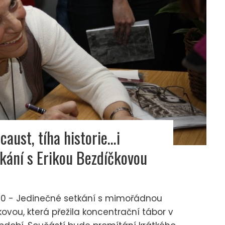
aust, tíha historie…i
tkání s Erikou Bezdíčkovou
ě 50 - Jedinečné setkání s mimořádnou
kovou, která přežila koncentrační tábor v