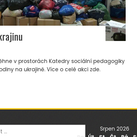
krajinu
oběhne v prostorách Katedry sociální pedagogiky
odiny na ukrajině. Více o celé akci zde.
ávání
Srpen 2026
Po
Út
St
Čt
Pá
S