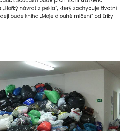
období. Součástí bude promítání krátkého
ořký návrat z pekla“, který zachycuje životní
deji bude kniha „Moje dlouhé mlčení“ od Eriky